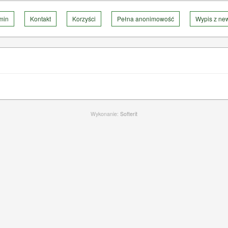
min
Kontakt
Korzyści
Pełna anonimowość
Wypis z new
Wykonanie:
Softerit