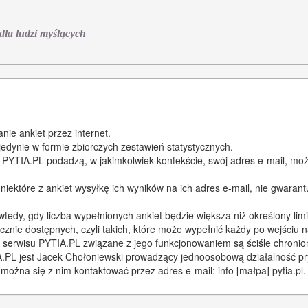
 dla ludzi myślących
ie ankiet przez internet.
 jedynie w formie zbiorczych zestawień statystycznych.
 PYTIA.PL podadzą, w jakimkolwiek kontekście, swój adres e-mail, moż
iektóre z ankiet wysyłkę ich wyników na ich adres e-mail, nie gwarant
tedy, gdy liczba wypełnionych ankiet będzie większa niż określony limi
cznie dostępnych, czyli takich, które może wypełnić każdy po wejściu 
 serwisu PYTIA.PL związane z jego funkcjonowaniem są ściśle chronio
IA.PL jest Jacek Chołoniewski prowadzący jednoosobową działalność p
żna się z nim kontaktować przez adres e-mail: info [małpa] pytia.pl.