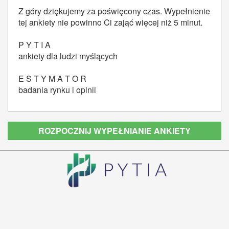
Z góry dziękujemy za poświęcony czas. Wypełnienie
tej ankiety nie powinno Ci zająć więcej niż 5 minut.
P Y T I A
ankiety dla ludzi myślących
E S T Y M A T O R
badania rynku i opinii
ROZPOCZNIJ WYPEŁNIANIE ANKIETY